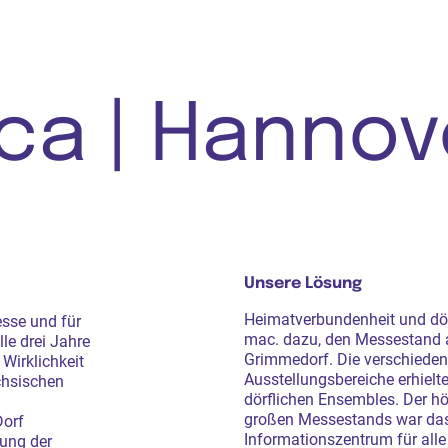
ca | Hannov
Unsere Lösung
Heimatverbundenheit und dörf
esse und für
mac. dazu, den Messestand a
le drei Jahre
Grimmedorf. Die verschied
Wirklichkeit
Ausstellungsbereiche erhiel
chsischen
dörflichen Ensembles. Der h
großen Messestands war das 
Dorf
Informationszentrum für alle
rung der